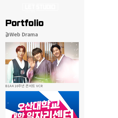
Portfolio
🎬Web Drama
B1A4 10주년 콘서트 VCR