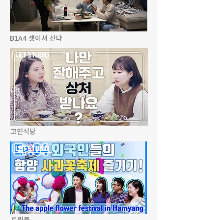
B1A4 셋이서 산다
고민식당
트립플