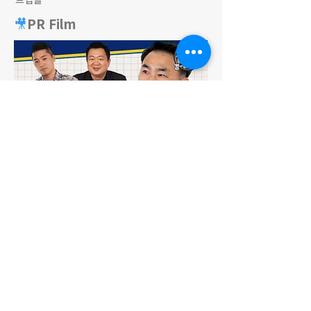
🎥
PR Film
슬기로운 경찰
생활
​데일리어스 시즌2